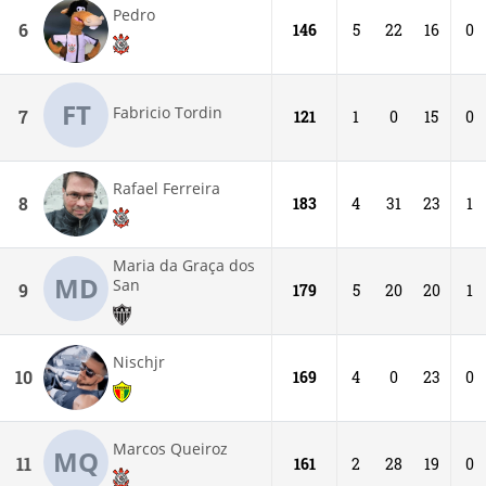
Pedro
6
146
5
22
16
0
FT
Fabricio Tordin
7
121
1
0
15
0
Rafael Ferreira
8
183
4
31
23
1
Maria da Graça dos
MD
San
9
179
5
20
20
1
Nischjr
10
169
4
0
23
0
Marcos Queiroz
MQ
11
161
2
28
19
0