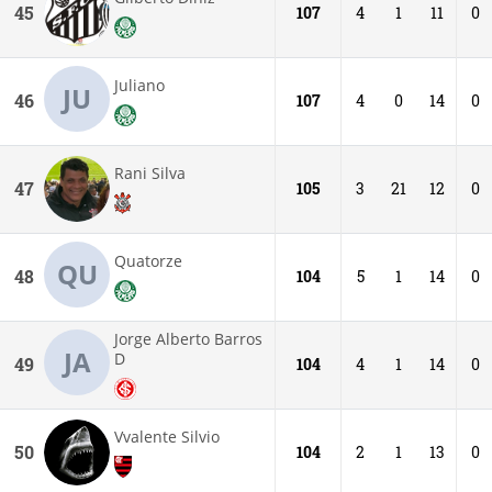
45
107
4
1
11
0
Juliano
JU
46
107
4
0
14
0
Rani Silva
47
105
3
21
12
0
Quatorze
QU
48
104
5
1
14
0
Jorge Alberto Barros
JA
D
49
104
4
1
14
0
Vvalente Silvio
50
104
2
1
13
0