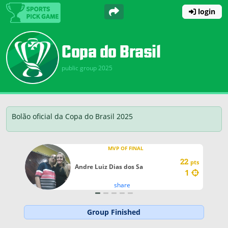
login
Copa do Brasil
public group 2025
Bolão oficial da Copa do Brasil 2025
MVP OF FINAL
22
pts
Andre Luiz Dias dos Sa
1
share
Group Finished