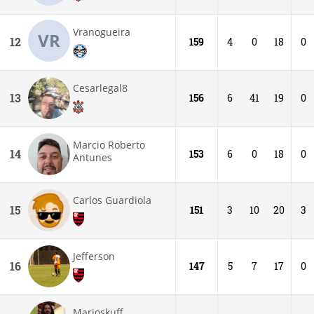
Vranogueira
VR
12
159
4
0
18
0
Cesarlegal8
13
156
6
41
19
0
Marcio Roberto
14
153
6
0
18
0
Antunes
Carlos Guardiola
15
151
3
10
20
3
Jefferson
16
147
5
7
17
0
Marjoskuff