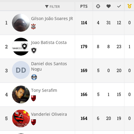
PTS
FILTER
Gilson João Soares JR
1
114
4
31
12
0
Joao Batista Costa
2
179
8
8
23
1
Daniel dos Santos
DD
Nogu
3
169
5
0
20
0
Tony Serafim
4
166
5
1
15
0
Vanderlei Oliveira
5
164
6
20
19
0