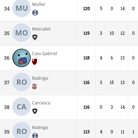
Muller
MU
34
120
5
0
14
0
Moscatel
MO
35
119
3
10
12
0
Caio Gabriel
36
118
4
6
13
0
Rodrigo
RO
37
116
3
15
13
0
Carrasco
CA
38
116
0
3
14
0
Rodrigo
RO
39
113
4
0
11
1