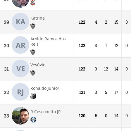
Katrina
KA
29
122
4
2
15
0
Aroldo Ramos dos
AR
Reis
30
122
3
1
12
0
Vesúvio
VE
31
122
3
12
14
0
Ronaldo Junior
RJ
32
121
3
5
17
0
R Cesconetto JR
33
120
5
0
14
0