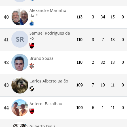
Alexandre Marinho
da F
40
113
3
34
15
0
Samuel Rodrigues da
SR
Fo
41
110
3
7
13
0
Bruno Souza
42
110
2
32
13
0
Carlos Alberto Baião
43
109
7
19
11
0
Antero- Bacalhau
44
109
5
1
11
0
Gilberto Diniz